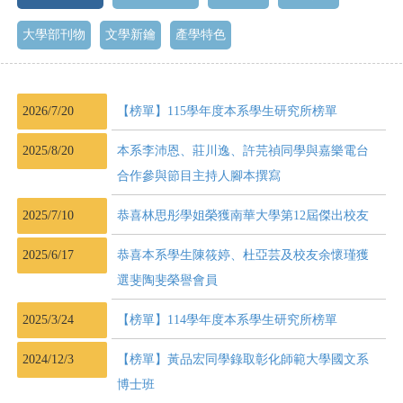
大學部刊物
文學新鑰
產學特色
2026/7/20
【榜單】115學年度本系學生研究所榜單
2025/8/20
本系李沛恩、莊川逸、許芫禎同學與嘉樂電台
合作參與節目主持人腳本撰寫
2025/7/10
恭喜林思彤學姐榮獲南華大學第12屆傑出校友
2025/6/17
恭喜本系學生陳筱婷、杜亞芸及校友余懷瑾獲
選斐陶斐榮譽會員
2025/3/24
【榜單】114學年度本系學生研究所榜單
2024/12/3
【榜單】黃品宏同學錄取彰化師範大學國文系
博士班