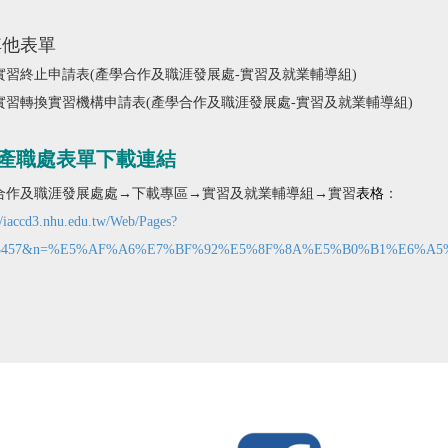
其他表單
實習終止申請表(
產學合作及職涯發展處-實習及就業輔導組)
實習轉換實習機構申請表(
產學合作及職涯發展處-實習及就業輔導組)
產職
處表單下載連結
表格
合作及職涯發展處
處→下載專區→
實習及就業輔導組
→實習
：
//iaccd3.nhu.edu.tw/Web/Pages?
=3457&n=%E5%AF%A6%E7%BF%92%E5%8F%8A%E5%B0%B1%E6%A