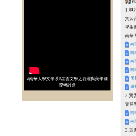
1.
實習
學生
南華
南
南
南
南
暑
#南華大學文學系#星雲文學之義理與美學國
際研討會
暑
2.實
實習
南
南
3.