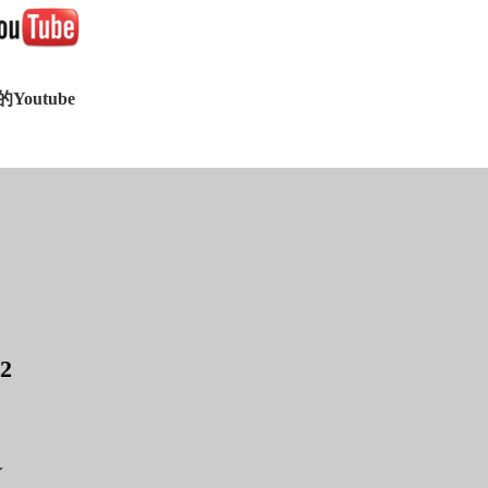
utube
2