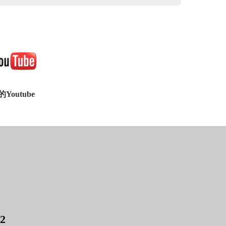
utube
2