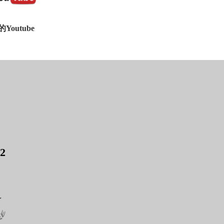
utube
2