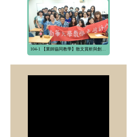
104-1 【業師協同教學】散文賞析與創作~散文的閱讀與寫作